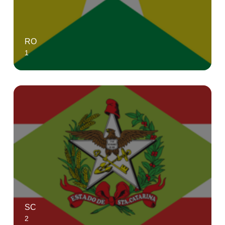
RO
1
SC
2