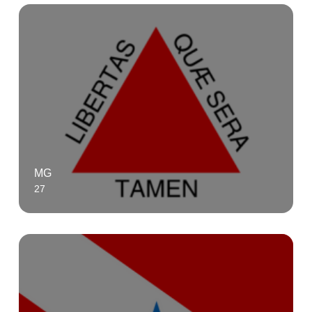
MG
27