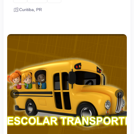
Curitiba
,
PR