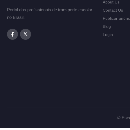
About Us
Portal dos profissionais de transporte escolar
Contact Us
no Brasil.
Publicar anúnc
Blog
Login
© Esco