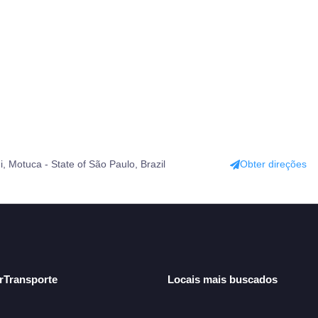
tuca - State of São Paulo, Brazil
Obter direções
arTransporte
Locais mais buscados