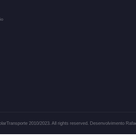
io
larTransporte 2010/2023. All rights reserved. Desenvolvimento Rafa