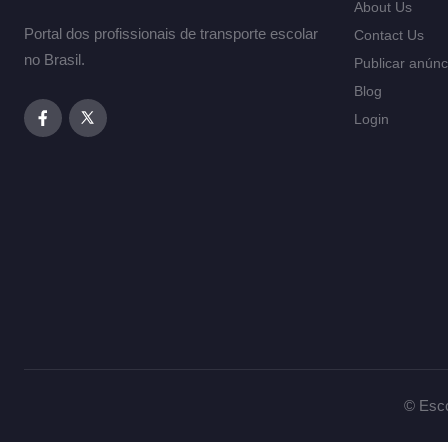
About Us
Portal dos profissionais de transporte escolar
Contact Us
no Brasil.
Publicar anúnc
Blog
Login
© Esco