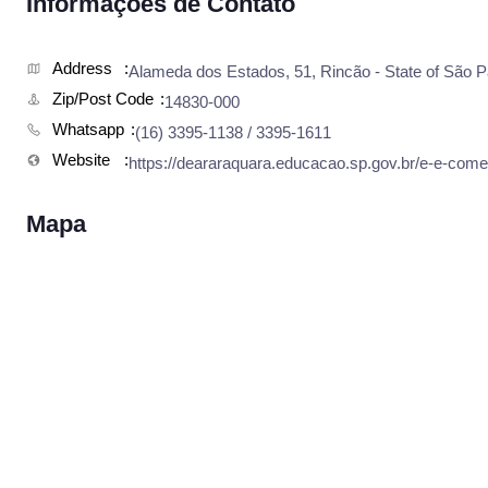
Informações de Contato
Address
Alameda dos Estados, 51, Rincão - State of São Pa
Zip/Post Code
​14830-000
Whatsapp
​(16) 3395-1138 / 3395-1611
Website
https://deararaquara.educacao.sp.gov.br/e-e-com
Mapa