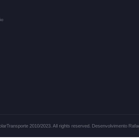
io
larTransporte 2010/2023. All rights reserved. Desenvolvimento Rafa