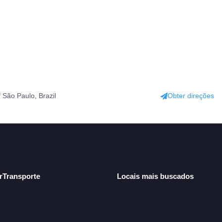
f São Paulo, Brazil
Obter direções
arTransporte
Locais mais buscados