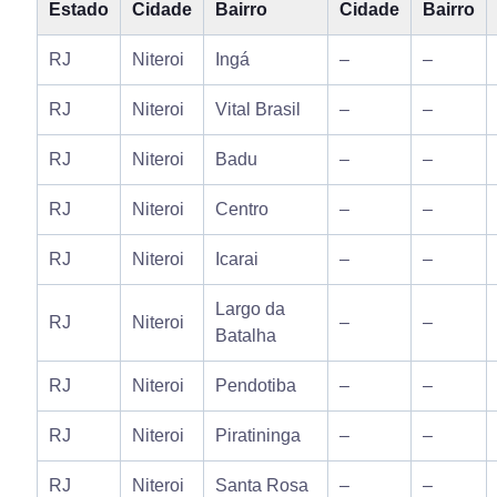
Estado
Cidade
Bairro
Cidade
Bairro
RJ
Niteroi
Ingá
–
–
RJ
Niteroi
Vital Brasil
–
–
RJ
Niteroi
Badu
–
–
RJ
Niteroi
Centro
–
–
RJ
Niteroi
Icarai
–
–
Largo da
RJ
Niteroi
–
–
Batalha
RJ
Niteroi
Pendotiba
–
–
RJ
Niteroi
Piratininga
–
–
RJ
Niteroi
Santa Rosa
–
–