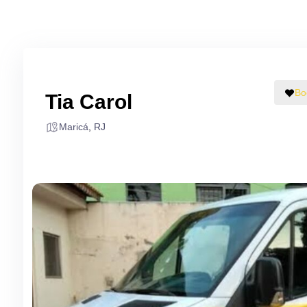
Bo
Tia Carol
Maricá
,
RJ