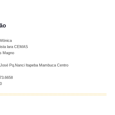
ão
.Mônica
sta lara CEMAS
os Magno
 José Pq.Nanci Itapeba Mambuca Centro
73.6658
0