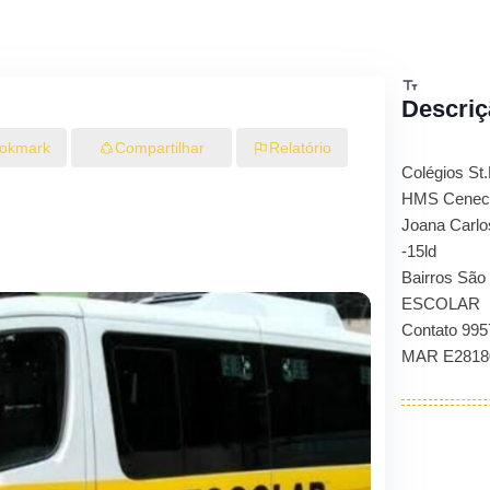
Descriç
okmark
Compartilhar
Relatório
Colégios St
HMS Ceneci
Joana Carl
-15ld
Bairros São
ESCOLAR
Contato 995
MAR E2818