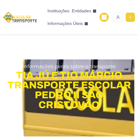
Instituições
Entidades
Informações Úteis
Informações gerais sobre o transporte
TIA JÚ E TIO MÁRCIO
TRANSPORTE ESCOLAR
PEDRO II SÃO
CRISTOVÃO