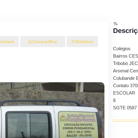
Descriç
okmark
Compartilhar
Relatório
Colégios
Bairros CE
Tribobó JE
Arsenal Cen
Colubande B
Contato 370
ESCOLAR
8
SGTE 0587