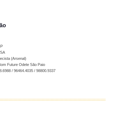
ão
SP
CSA
ecista (Arsenal)
om Future Odete São Paio
8.6988 / 96464.4035 / 98800.9337