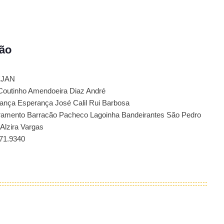
ão
EJAN
outinho Amendoeira Diaz André
iança Esperança José Calil Rui Barbosa
ramento Barracão Pacheco Lagoinha Bandeirantes São Pedro
 Alzira Vargas
71.9340