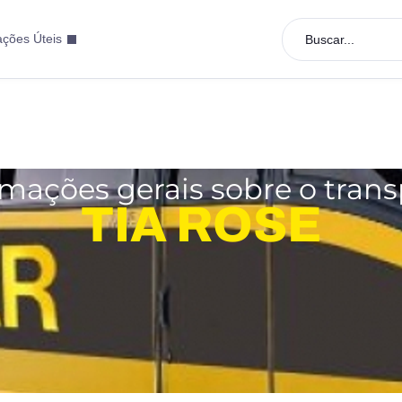
ações Úteis
Buscar...
rmações gerais sobre o trans
TIA ROSE