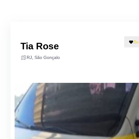
Bo
Tia Rose
RJ
,
São Gonçalo