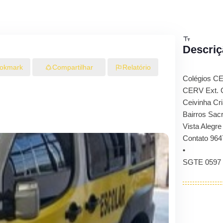
Descriç
okmark
Compartilhar
Relatório
Colégios C
CERV Ext. C
Ceivinha Cr
Bairros Sac
Vista Alegre
Contato 964
•
SGTE 0597