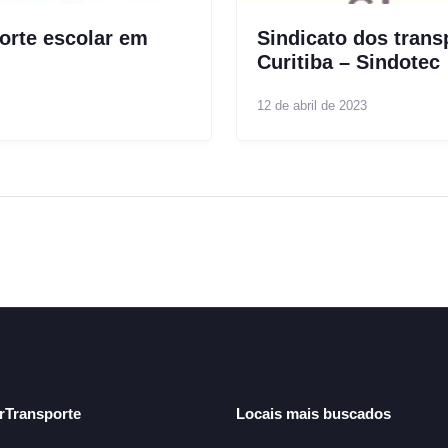
orte escolar em
Sindicato dos trans
Curitiba – Sindotec
12 de abril de 2023
arTransporte
Locais mais buscados