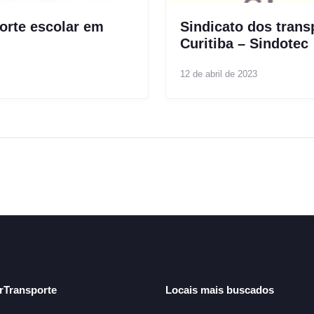
orte escolar em
Sindicato dos trans
Curitiba – Sindotec
12 de abril de 2023
arTransporte
Locais mais buscados