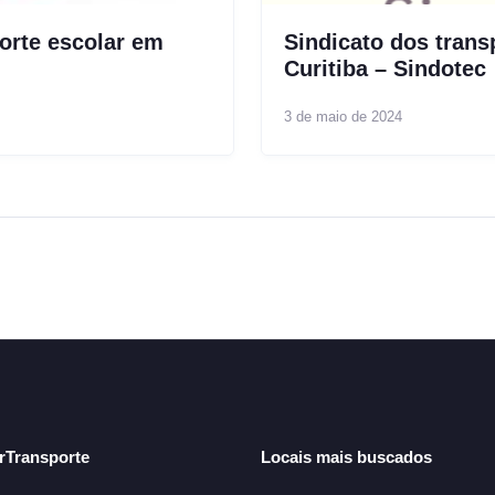
orte escolar em
Sindicato dos trans
Curitiba – Sindotec
3 de maio de 2024
arTransporte
Locais mais buscados