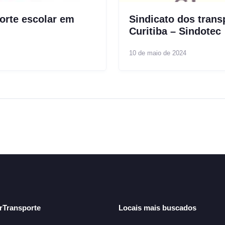
orte escolar em
Sindicato dos trans
Curitiba – Sindotec
10 de maio de 2024
arTransporte
Locais mais buscados