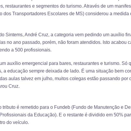
es, restaurantes e segmentos do turismo. Através de um manife
to dos Transportadores Escolares de MS) considerou a medida
 do Sintems, André Cruz, a categoria vem pedindo um auxílio fi
idas no ano passado, porém, não foram atendidos. Isto acabou
endo a 500 profissionais.
um auxílio emergencial para bares, restaurantes e turismo. S
os, a educação sempre deixada de lado. É uma situação bem c
das aulas talvez em julho, muitos colegas estão passando por d
arou Cruz.
o tributo é remetido para o Fundeb (Fundo de Manutenção e 
Profissionais da Educação). E o restante é dividido em 50% para
tro do veículo.